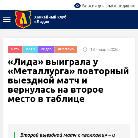
Версия для слабовидящих
Хоккейный клуб
«Лида»
18 января 2026
МАТЧ
ФОТО
ВИДЕО
ИНТЕРВЬЮ
«Лида» выиграла у
«Металлурга» повторный
выездной матч и
вернулась на второе
место в таблице
Второй выездной матч с «волками» – и