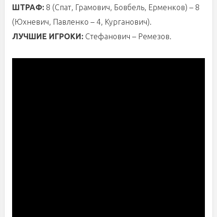
ШТРАФ:
8 (Спат, Грамович, Бовбель, Ерменков) – 8
(Юхневич, Павленко – 4, Курганович).
ЛУЧШИЕ ИГРОКИ:
Стефанович – Ремезов.