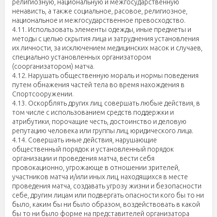
религиозную, национальную и межгосударственную
ненависть, а также социальное, расовое, религиозное,
национальное и межгосударственное превосходство.
4.11. Использовать элементы одежды, иные предметы и
методы с целью скрытия лица и затруднения установления
их личности, за исключением медицинских масок и случаев,
специально установленных организатором
(соорганизатором) матча.
4.12. Нарушать общественную мораль и нормы поведения
путем обнажения частей тела во время нахождения в
Спортсооружении.
4.13. Оскорблять других лиц, совершать любые действия, в
том числе с использованием средств поддержки и
атрибутики, порочащие честь, достоинство и деловую
репутацию человека или группы лиц, юридического лица.
4.14. Совершать иные действия, нарушающие
общественный порядок и установленный порядок
организации и проведения матча, вести себя
провокационно, угрожающе в отношении зрителей,
участников матча и/или иных лиц, находящихся в месте
проведения матча, создавать угрозу жизни и безопасности
себе, другим лицам или подвергать опасности кого бы то ни
было, каким бы ни было образом, воздействовать в какой
бы то ни было форме на представителей организатора