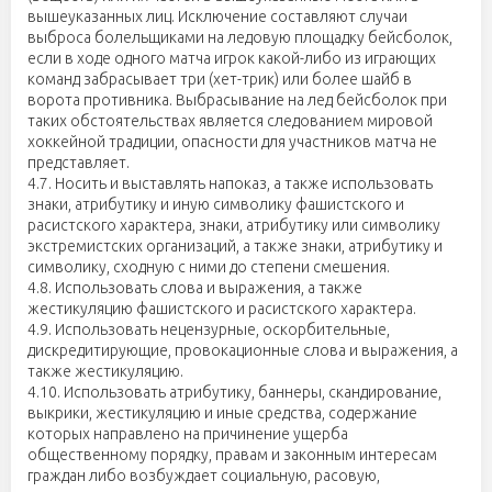
вышеуказанных лиц. Исключение составляют случаи
выброса болельщиками на ледовую площадку бейсболок,
если в ходе одного матча игрок какой-либо из играющих
команд забрасывает три (хет-трик) или более шайб в
ворота противника. Выбрасывание на лед бейсболок при
таких обстоятельствах является следованием мировой
хоккейной традиции, опасности для участников матча не
представляет.
4.7. Носить и выставлять напоказ, а также использовать
знаки, атрибутику и иную символику фашистского и
расистского характера, знаки, атрибутику или символику
экстремистских организаций, а также знаки, атрибутику и
символику, сходную с ними до степени смешения.
4.8. Использовать слова и выражения, а также
жестикуляцию фашистского и расистского характера.
4.9. Использовать нецензурные, оскорбительные,
дискредитирующие, провокационные слова и выражения, а
также жестикуляцию.
4.10. Использовать атрибутику, баннеры, скандирование,
выкрики, жестикуляцию и иные средства, содержание
которых направлено на причинение ущерба
общественному порядку, правам и законным интересам
граждан либо возбуждает социальную, расовую,