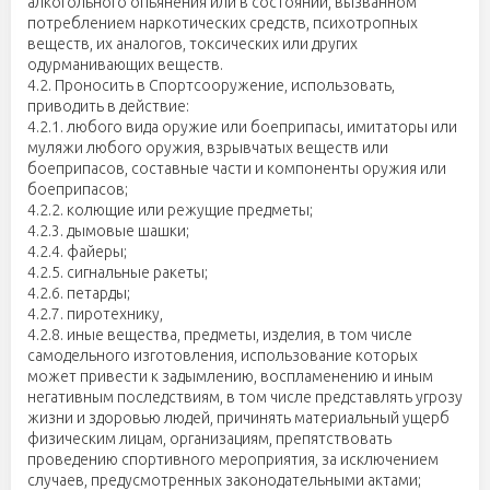
алкогольного опьянения или в состоянии, вызванном
потреблением наркотических средств, психотропных
веществ, их аналогов, токсических или других
одурманивающих веществ.
4.2. Проносить в Спортсооружение, использовать,
приводить в действие:
4.2.1. любого вида оружие или боеприпасы, имитаторы или
муляжи любого оружия, взрывчатых веществ или
боеприпасов, составные части и компоненты оружия или
боеприпасов;
4.2.2. колющие или режущие предметы;
4.2.3. дымовые шашки;
4.2.4. файеры;
4.2.5. сигнальные ракеты;
4.2.6. петарды;
4.2.7. пиротехнику,
4.2.8. иные вещества, предметы, изделия, в том числе
самодельного изготовления, использование которых
может привести к задымлению, воспламенению и иным
негативным последствиям, в том числе представлять угрозу
жизни и здоровью людей, причинять материальный ущерб
физическим лицам, организациям, препятствовать
проведению спортивного мероприятия, за исключением
случаев, предусмотренных законодательными актами;