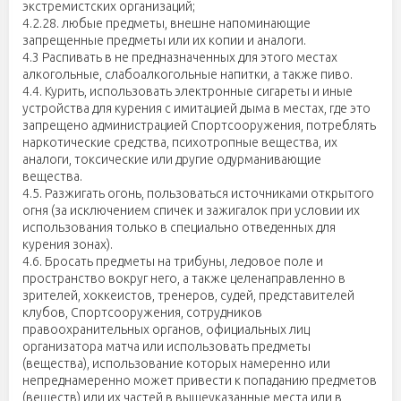
экстремистских организаций;
4.2.28. любые предметы, внешне напоминающие
запрещенные предметы или их копии и аналоги.
4.3 Распивать в не предназначенных для этого местах
алкогольные, слабоалкогольные напитки, а также пиво.
4.4. Курить, использовать электронные сигареты и иные
устройства для курения с имитацией дыма в местах, где это
запрещено администрацией Спортсооружения, потреблять
наркотические средства, психотропные вещества, их
аналоги, токсические или другие одурманивающие
вещества.
4.5. Разжигать огонь, пользоваться источниками открытого
огня (за исключением спичек и зажигалок при условии их
использования только в специально отведенных для
курения зонах).
4.6. Бросать предметы на трибуны, ледовое поле и
пространство вокруг него, а также целенаправленно в
зрителей, хоккеистов, тренеров, судей, представителей
клубов, Спортсооружения, сотрудников
правоохранительных органов, официальных лиц
организатора матча или использовать предметы
(вещества), использование которых намеренно или
непреднамеренно может привести к попаданию предметов
(веществ) или их частей в вышеуказанные места или в