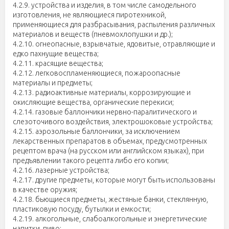
4.2.9. устройства и изделия, в том числе самодельного
изготовления, не являющиеся пиротехникой,
применяющиеся для разбрасывания, распыления различных
материалов и веществ (пневмохлопушки и др.);
4.2.10. огнеопасные, взрывчатые, ядовитые, отравляющие и
едко пахнущие вещества;
4.2.11. красящие вещества;
4.2.12. легковоспламеняющиеся, пожароопасные
материалы и предметы;
4.2.13. радиоактивные материалы, коррозирующие и
окисляющие вещества, органические перекиси;
4.2.14. газовые баллончики нервно-паралитического и
слезоточивого воздействия, электрошоковые устройства;
4.2.15. аэрозольные баллончики, за исключением
лекарственных препаратов в объемах, предусмотренных
рецептом врача (на русском или английском языках), при
предъявлении такого рецепта либо его копии;
4.2.16. лазерные устройства;
4.2.17. другие предметы, которые могут быть использованы
в качестве оружия;
4.2.18. бьющиеся предметы, жестяные банки, стеклянную,
пластиковую посуду, бутылки и емкости;
4.2.19. алкогольные, слабоалкогольные и энергетические
напитки, пиво;