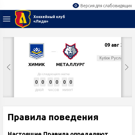
Версия для слабовидящих
Хоккейный клуб
«Лида»
09 авг 2026
Вс,
Кубок Руслана Салея
ХИМИК
МЕТАЛЛУРГ
До следующего матча
0
0
0
0
0
0
ДНЕЙ
ЧАСОВ
МИНУТ
Правила поведения
Настоящие Правила определяют