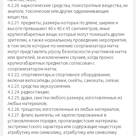
4.2.20. наркотические средства, психотропные вещества, их
аналоги, токсические или другие одурманивающие
вещества;
4.2.21. предметы, размеры которых по длине, ширине и
высоте превышают 40 х 40 х 45 сантиметров, иные
крупногабаритные вещи, которые могут помешать другим
зрителям, а также нормальному проведению мероприятия,
в том числе которые по мнению соорганизатора матча
могут представлять угрозу безопасности участников матча
или зрителей, за исключением случаев, когда пронос
крупногабаритных предметов согласован с
соорганизатором матча;
4.2.22. спортивентарь и спортивное оборудование,
включая велосипеды, ролики, скейты, самокаты, сигвэи;
4.2.23. средства звукоусиления;
4.2.24. радиостанции;
4.2.25. дудки, свистки любого размера, изготовленные из
любых материалов;
4.2.26. трещотки, изготовленные из любых материалов;
4.2.27. флаги, вымпелы, не зарегистрированные в
установленном порядке, пропагандистские материалы
экстремистского характера или содержащие нацистскую
атрибутику или символику, атрибутику или символику