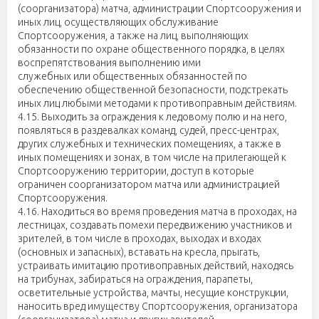
(соорганизатора) матча, администрации Спортсооружения и
иных лиц, осуществляющих обслуживание
Спортсооружения, а также на лиц, выполняющих
обязанности по охране общественного порядка, в целях
воспрепятствования выполнению ими
служебных или общественных обязанностей по
обеспечению общественной безопасности, подстрекать
иных лиц любыми методами к противоправным действиям.
4.15. Выходить за ограждения к ледовому полю и на него,
появляться в раздевалках команд, судей, пресс-центрах,
других служебных и технических помещениях, а также в
иных помещениях и зонах, в том числе на прилегающей к
Спортсооружению территории, доступ в которые
ограничен соорганизатором матча или администрацией
Спортсооружения.
4.16. Находиться во время проведения матча в проходах, на
лестницах, создавать помехи передвижению участников и
зрителей, в том числе в проходах, выходах и входах
(основных и запасных), вставать на кресла, прыгать,
устраивать имитацию противоправных действий, находясь
на трибунах, забираться на ограждения, парапеты,
осветительные устройства, мачты, несущие конструкции,
наносить вред имуществу Спортсооружения, организатора