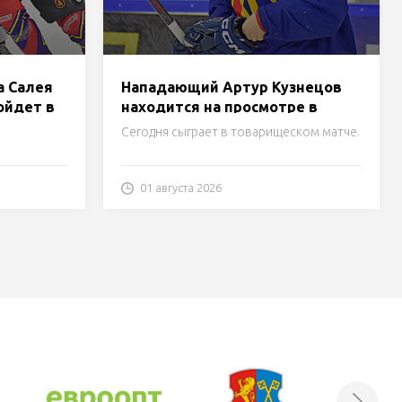
а Салея
Нападающий Артур Кузнецов
ойдет в
находится на просмотре в
«Лиде»
Сегодня сыграет в товарищеском матче.
01 августа 2026