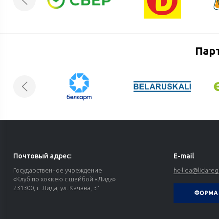
Пар
Почтовый адрес:
E-mail
Государственное учреждение
hc-lida@lidareg
«Клуб по хоккею с шайбой «Лида»
231300, г. Лида, ул. Качана, 31
ФОРМА 