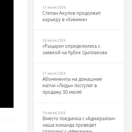
31 июля 2026
Степан Акулов продолжит
карьеру в «Химике»
28 июля 2026
«Рыцари» определились с
заявкой на Кубок Цыплакова
27 июля 2026
Абонементы на домашние
матчи «Лиды» поступят в
продажу 30 июля!
19 июля 2026
Вместо поединка с «Адмиралом»
наша команда проведет
спарринг с «Неманом»