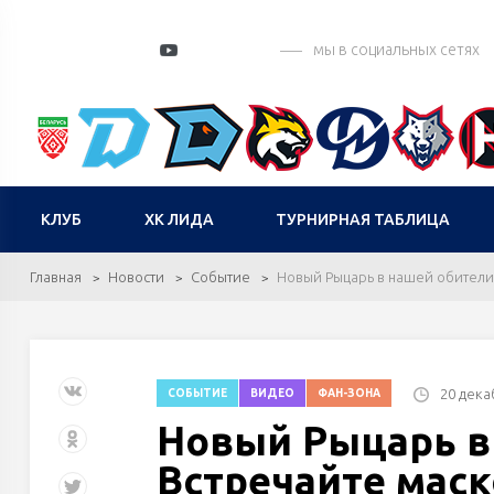
мы в социальных сетях
КЛУБ
ХК ЛИДА
ТУРНИРНАЯ ТАБЛИЦА
Главная
Новости
Событие
Новый Рыцарь в нашей обители!
20 дека
СОБЫТИЕ
ВИДЕО
ФАН-ЗОНА
Новый Рыцарь в
Встречайте мас