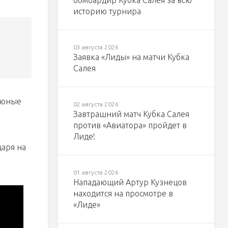
бомбардир Кубка Салея за всю
историю турнира
03 августа 2026
Заявка «Лиды» на матчи Кубка
Салея
, юные
02 августа 2026
Завтрашний матч Кубка Салея
против «Авиатора» пройдет в
Лиде!
царя на
01 августа 2026
Нападающий Артур Кузнецов
находится на просмотре в
«Лиде»