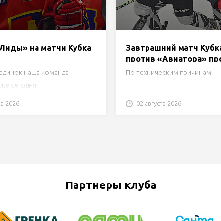
«Лиды» на матчи Кубка
Завтрашний матч Кубк
против «Авиатора» пр
Лиде!
единок наша команда
По техническим причинам.
же сегодня.
та 2026
02 августа 2026
Партнеры клуба