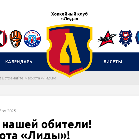
Хоккейный клуб
«Лида»
КАЛЕНДАРЬ
БИЛЕТЫ
 Встречайте маскота «Лиды»!
бря 2025
 нашей обители!
кота «Лиды»!