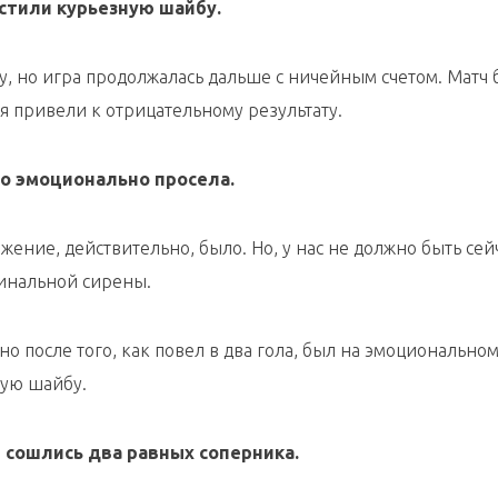
устили курьезную шайбу.
ку, но игра продолжалась дальше с ничейным счетом. Матч 
я привели к отрицательному результату.
то эмоционально просела.
яжение, действительно, было. Но, у нас не должно быть сей
финальной сирены.
о после того, как повел в два гола, был на эмоционально
ждую шайбу.
е сошлись два равных соперника.