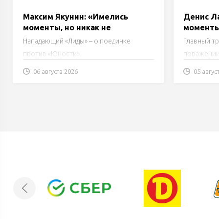
Максим Якунин: «Имелись
Денис Л
моменты, но никак не
моменты 
удавалось расколдовать
тратим, 
Нападающий «Лиды» – о поединке
Главный т
ворота соперника»
против «Юности».
поражении
06 августа 2026
05 авгус