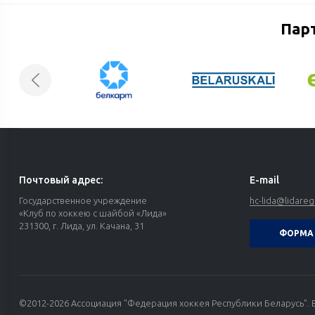
Пар
Почтовый адрес:
E-mail
Государственное учреждение
hc-lida@lidareg
«Клуб по хоккею с шайбой «Лида»
231300, г. Лида, ул. Качана, 31
ФОРМА 
©2012-2026 Ассоциация "Федерация хоккея Республики Беларусь". 