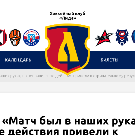
Хоккейный клуб
«Лида»
КАЛЕНДАРЬ
БИЛЕТЫ
наших руках, но неправильные действия привели к отрицательному резул
 «Матч был в наших рука
е действия привели к