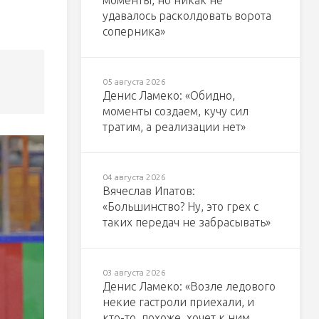
моменты, но никак не
удавалось расколдовать ворота
соперника»
05 августа 2026
Денис Ламеко: «Обидно,
моменты создаем, кучу сил
тратим, а реализации нет»
04 августа 2026
Вячеслав Ипатов:
«Большинство? Ну, это грех с
таких передач не забрасывать»
03 августа 2026
Денис Ламеко: «Возле ледового
некие гастроли приехали, и
кто-то, похоже, хочет к ним