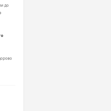
ии до
з
то
дорово