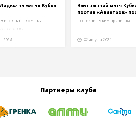
«Лиды» на матчи Кубка
Завтрашний матч Кубк
против «Авиатора» пр
Лиде!
единок наша команда
По техническим причинам.
же сегодня.
та 2026
02 августа 2026
Партнеры клуба