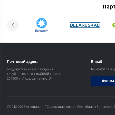
Пар
Почтовый адрес:
E-mail
Государственное учреждение
hc-lida@lidareg
«Клуб по хоккею с шайбой «Лида»
231300, г. Лида, ул. Качана, 31
ФОРМА 
©2012-2026 Ассоциация "Федерация хоккея Республики Беларусь". 