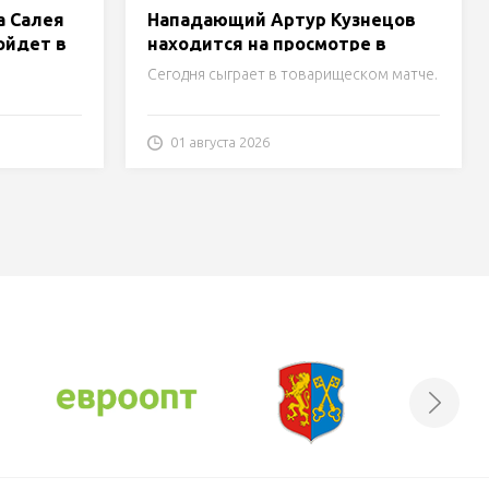
а Салея
Нападающий Артур Кузнецов
ойдет в
находится на просмотре в
«Лиде»
Сегодня сыграет в товарищеском матче.
01 августа 2026