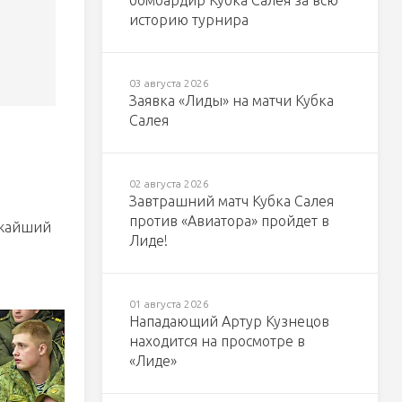
бомбардир Кубка Салея за всю
историю турнира
03 августа 2026
Заявка «Лиды» на матчи Кубка
Салея
02 августа 2026
Завтрашний матч Кубка Салея
против «Авиатора» пройдет в
ижайший
Лиде!
01 августа 2026
Нападающий Артур Кузнецов
находится на просмотре в
«Лиде»