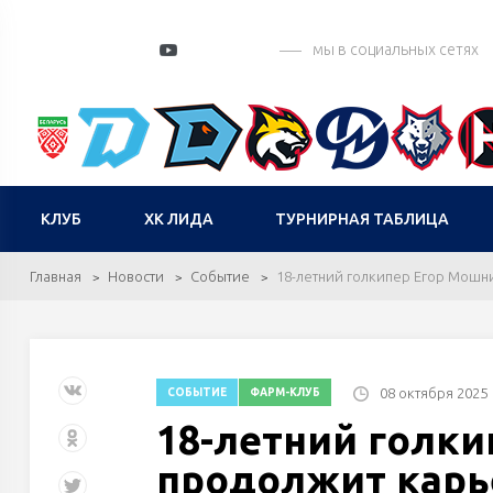
мы в социальных сетях
КЛУБ
ХК ЛИДА
ТУРНИРНАЯ ТАБЛИЦА
Главная
Новости
Событие
18-летний голкипер Егор Мошни
08 октября 2025
СОБЫТИЕ
ФАРМ-КЛУБ
18-летний голк
продолжит карь