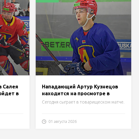
а Салея
Нападающий Артур Кузнецов
ойдет в
находится на просмотре в
«Лиде»
Сегодня сыграет в товарищеском матче.
01 августа 2026