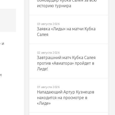
бомбардир Кубка Салея за всю
историю турнира
03 августа 2026
Заявка «Лиды» на матчи Кубка
Салея
 и
02 августа 2026
Завтрашний матч Кубка Салея
против «Авиатора» пройдет в
Лиде!
и
01 августа 2026
Нападающий Артур Кузнецов
находится на просмотре в
«Лиде»