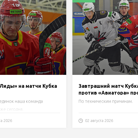
«Лиды» на матчи Кубка
Завтрашний матч Кубк
против «Авиатора» пр
Лиде!
единок наша команда
По техническим причинам.
же сегодня.
та 2026
02 августа 2026