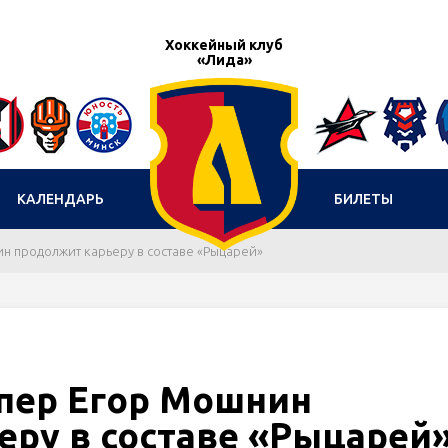
Хоккейный клуб
«Лида»
КАЛЕНДАРЬ
БИЛЕТЫ
н продолжит карьеру в составе «Рыцарей»
ипер Егор Мошнин
еру в составе «Рыцарей