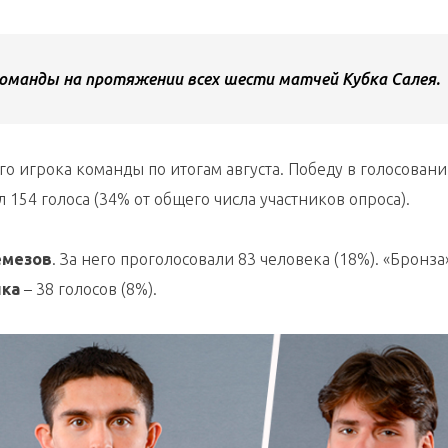
оманды на протяжении всех шести матчей Кубка Салея.
 игрока команды по итогам августа. Победу в голосован
л 154 голоса (34% от общего числа участников опроса).
емезов
. За него проголосовали 83 человека (18%). «Бронза
ика
– 38 голосов (8%).