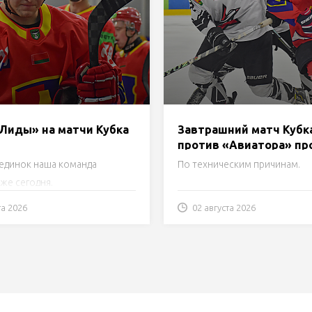
«Лиды» на матчи Кубка
Завтрашний матч Кубк
против «Авиатора» пр
Лиде!
единок наша команда
По техническим причинам.
же сегодня.
та 2026
02 августа 2026