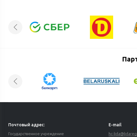
Пар
Почтовый адрес:
E-mail
Государственное учреждение
hc-lida@lidareg