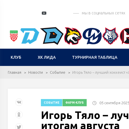
мы в социальных сетях
КЛУБ
ХК ЛИДА
ТУРНИРНАЯ ТАБЛИЦА
Главная
Новости
Событие
Игорь Тяло – лучший хоккеист «
05 сентября 202
СОБЫТИЕ
ФАРМ-КЛУБ
Игорь Тяло – лу
итогам августа