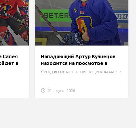
а Салея
Нападающий Артур Кузнецов
ойдет в
находится на просмотре в
«Лиде»
Сегодня сыграет в товарищеском матче.
01 августа 2026