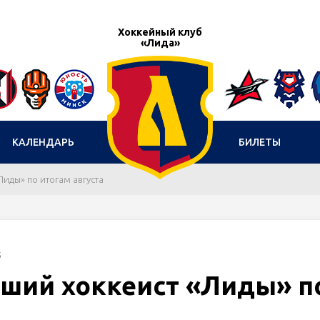
Хоккейный клуб
«Лида»
КАЛЕНДАРЬ
БИЛЕТЫ
Лиды» по итогам августа
5
чший хоккеист «Лиды» п